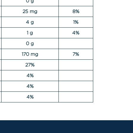
0 g
25 mg
8%
4 g
1%
1 g
4%
0 g
170 mg
7%
27%
4%
4%
4%