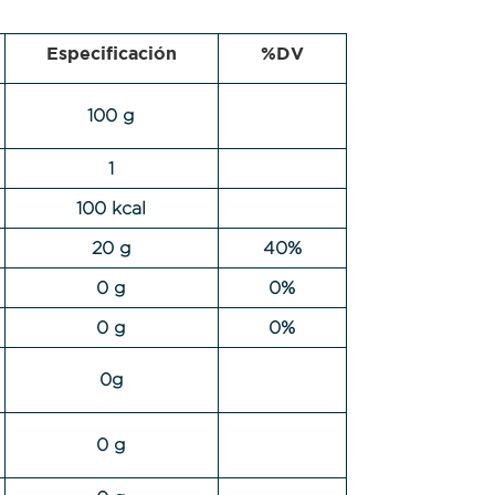
Especificación
%DV
100 g
1
100 kcal
20 g
40%
0 g
0%
0 g
0%
0g
0 g